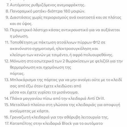
Αυτόματος ρυθμιζόμενος ανεμοφράκτης.
Πανοραμικό ματάκι-διόπτρα 180 μοιρών.
Διαστάσεις χωρίς περιορισμούς ανά εκατοστό και σε πλάτος
και σε ύψος.
Περιμετρικό λάστιχο κάσας αντικρουστικό για να αυξάνεται
η μόνωση.
Τοποθέτηση με πάκτωση ατσάλινων πύρρων Φ12 σε
ακανόνιστο σχηματισμό, ηλεκτροσυγκόληση και
κλείσιμο των κενών με τσιμέντο, ή αφρό πολυουρεθάνης.
Μόνωση στο εσωτερικό των 2 θωρακίσεων με φελιζόλ για την
θερμομόνωση και ηχομόνωση της
πόρτας.
Μπλοκάρισμα της πόρτας για να μην ανοίγει ούτε με το κλειδί
σας από έξω όταν έχετε κλειδώσει από
μέσα και έχετε γυρίσει το μισάνοιγμα.
Πλάκα μαγγανίου πίσω από την κλειδαριά Anti Drill.
Μεταλλικό πλαίσιο στη γλώσσα της κλειδαριάς για αποφυγή
ανοίγματος με κάρτα.
Γραναζωτή κλειδαριά για την αθόρυβη λειτουργία της.
Καταπέλτης στην κλειδαριά Block για το αυτόματο