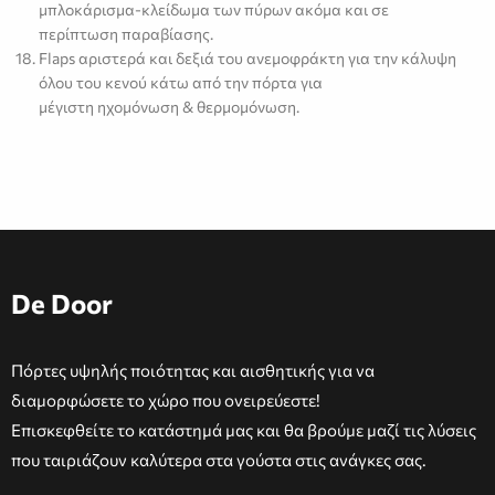
μπλοκάρισμα-κλείδωμα των πύρων ακόμα και σε
περίπτωση παραβίασης.
Flaps αριστερά και δεξιά του ανεμοφράκτη για την κάλυψη
όλου του κενού κάτω από την πόρτα για
μέγιστη ηχομόνωση & θερμομόνωση.
De Door
Πόρτες υψηλής ποιότητας και αισθητικής για να
διαμορφώσετε το χώρο που ονειρεύεστε!
Επισκεφθείτε το κατάστημά μας και θα βρούμε μαζί τις λύσεις
που ταιριάζουν καλύτερα στα γούστα στις ανάγκες σας.