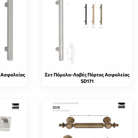
Οι
επιλογές
μπορούν
να
επιλεγούν
στη
σελίδα
του
προϊόντος
 Ασφαλείας
Σετ Πόμολα-Λαβές Πόρτας Ασφαλείας
SD171