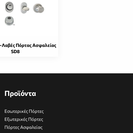
επιλεγούν
στη
σελίδα
του
προϊόντος
-Λαβές Πόρτας Ασφαλείας
SD8
Προϊόντα
Εσωτερικές Πόρτες
Εξωτερικές Πόρτες
Πόρτες Ασφαλείας