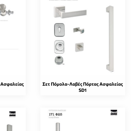
 Ασφαλείας
Σετ Πόμολα-Λαβές Πόρτας Ασφαλείας
SD1
Αυτό
το
προϊόν
έχει
πολλαπλές
παραλλαγές.