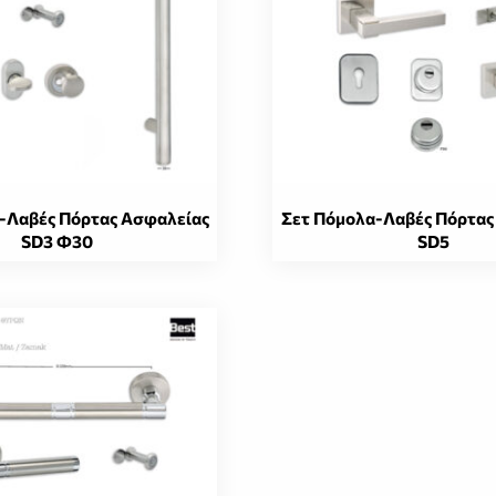
-Λαβές Πόρτας Ασφαλείας
Σετ Πόμολα-Λαβές Πόρτας
SD3 Φ30
SD5
Αυτό
το
προϊόν
έχει
πολλαπλές
παραλλαγές.
Οι
επιλογές
μπορούν
να