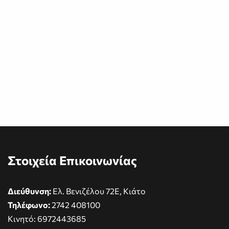
Στοιχεία Επικοινωνίας
Διεύθυνση:
Ελ. Βενιζέλου 72Ε, Κιάτο
Τηλέφωνο:
2742 408100
Κινητό:
6972443685