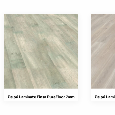
Σειρά Laminate Finsa PureFloor 7mm
Σειρά Lami
Αυτό
Αυτό
το
το